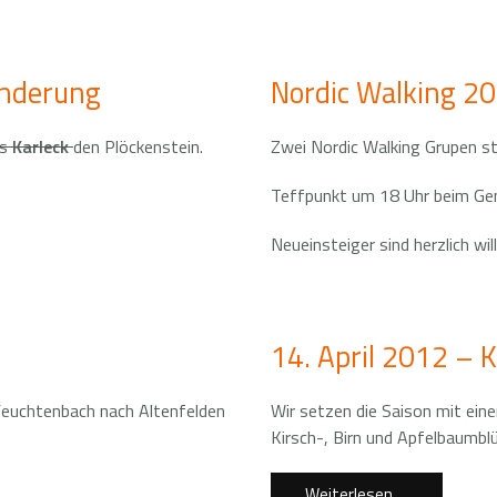
anderung
Nordic Walking 2
as
Karleck
den Plöckenstein.
Zwei Nordic Walking Grupen s
Teffpunkt um 18 Uhr beim G
Neueinsteiger sind herzlich w
14. April 2012 – 
Feuchtenbach nach Altenfelden
Wir setzen die Saison mit ein
Kirsch-, Birn und Apfelbaumbl
Weiterlesen …