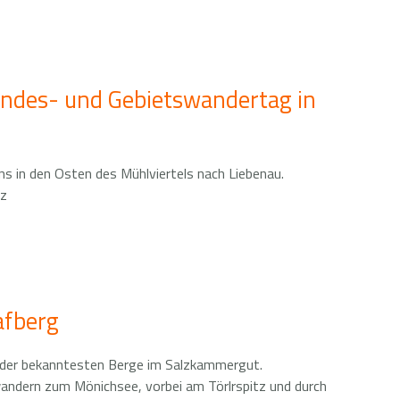
andes- und Gebietswandertag in
s in den Osten des Mühlviertels nach Liebenau.
tz
afberg
n der bekanntesten Berge im Salzkammergut.
ndern zum Mönichsee, vorbei am Törlrspitz und durch