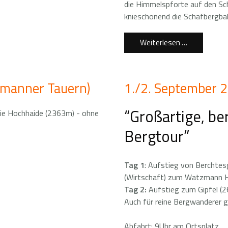
die Himmelspforte auf den Sc
knieschonend die Schafbergba
Weiterlesen …
enmanner Tauern)
1./2. September
“Großartige, be
ie Hochhaide (2363m) - ohne
Bergtour”
Tag 1
: Aufstieg von Berchte
(Wirtschaft) zum Watzmann Ha
Tag 2:
Aufstieg zum Gipfel (2
Auch für reine Bergwanderer g
Abfahrt: 9Uhr am Ortsplatz