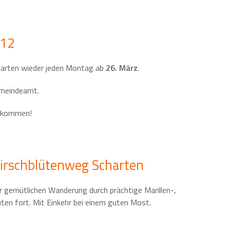
012
tarten wieder jeden Montag ab
26. März
.
emeindeamt.
illkommen!
Kirschblütenweg Scharten
er gemütlichen Wanderung durch prächtige Marillen-,
üten fort. Mit Einkehr bei einem guten Most.