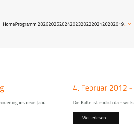
Home
Programm 2026
2025
2024
2023
2022
2021
2020
2019
...
ng
4. Februar 2012 -
nderung ins neue Jahr.
Die Kälte ist endlich da - wir
Weiterlesen …